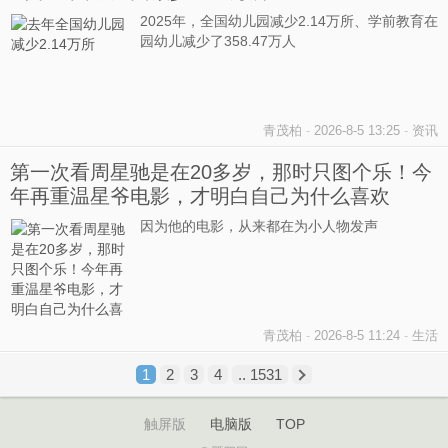
2025年，全国幼儿园减少2.14万所、学前教育在
园幼儿减少了358.47万人
青茂柏
-
2026-8-5 13:25
-
资讯
第一次看周星驰是在20多岁，那时只图个乐！今
年再重温星爷电影，才明白自己为什么喜欢
因为他的电影，从来都在为小人物发声
青茂柏
-
2026-8-5 11:24
-
生活
1
2
3
4
.. 1531
触屏版
电脑版
TOP