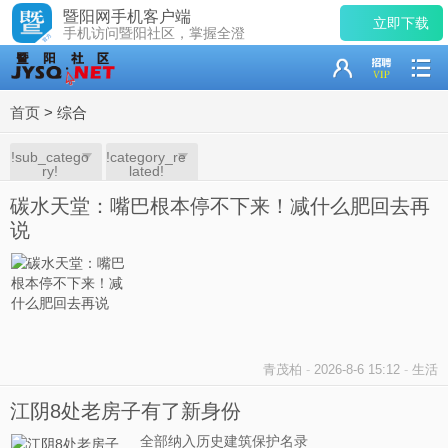
暨阳网手机客户端
立即下载
手机访问暨阳社区，掌握全澄
首页
>
综合
!sub_catego
!category_re
ry!
lated!
碳水天堂：嘴巴根本停不下来！减什么肥回去再
说
青茂柏
-
2026-8-6 15:12
-
生活
江阴8处老房子有了新身份
全部纳入历史建筑保护名录