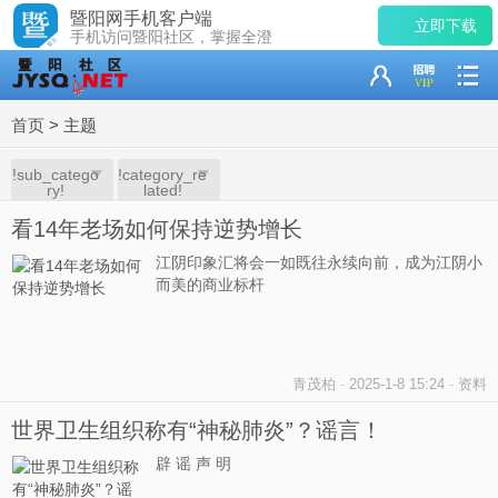
暨阳网手机客户端
立即下载
手机访问暨阳社区，掌握全澄
首页
>
主题
!sub_catego
!category_re
ry!
lated!
看14年老场如何保持逆势增长
江阴印象汇将会一如既往永续向前，成为江阴小
而美的商业标杆
青茂柏
-
2025-1-8 15:24
-
资料
世界卫生组织称有“神秘肺炎”？谣言！
辟 谣 声 明