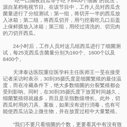
“吃一口隔夜西瓜等于吃下8400个细菌”的说法，
源自某档电视节目。在该节目中，工作人员对西瓜含
菌量进行了分组测试：第一组，将切开一半的西瓜放
入冰箱；第二组，将西瓜切开，用勺挖着吃几口后盖
上保鲜膜放入冰箱；第三组，用经过清洗的、切完肉
的刀切开西瓜。
24小时后，工作人员对这几组西瓜进行了细菌测
试，每25克西瓜含菌量分别为160个、1600个以及
8400个。
天津泰达医院重症医学科主任医师王一旻在接受
记者采访时表示，30到35摄氏度是细菌繁殖的最佳温
度，而在冷藏条件下，绝大多数细菌的分裂繁殖都会
受到影响。同时，在30到35摄氏度下放置时间越久，
细菌繁殖得就越多，而且是呈指数级增长。此外，切
西瓜时用的刀具、案板，如果没有进行消毒，也有可
能使西瓜沾染上微生物，并在放置过程中大量繁殖。
“我们不要只看细菌的个数，更要看其中有没有致