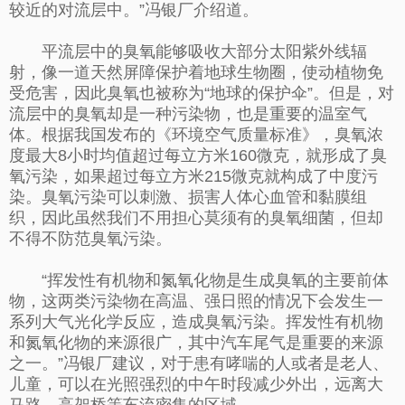
较近的对流层中。”冯银厂介绍道。
平流层中的臭氧能够吸收大部分太阳紫外线辐
射，像一道天然屏障保护着地球生物圈，使动植物免
受危害，因此臭氧也被称为“地球的保护伞”。但是，对
流层中的臭氧却是一种污染物，也是重要的温室气
体。根据我国发布的《环境空气质量标准》，臭氧浓
度最大8小时均值超过每立方米160微克，就形成了臭
氧污染，如果超过每立方米215微克就构成了中度污
染。臭氧污染可以刺激、损害人体心血管和黏膜组
织，因此虽然我们不用担心莫须有的臭氧细菌，但却
不得不防范臭氧污染。
“挥发性有机物和氮氧化物是生成臭氧的主要前体
物，这两类污染物在高温、强日照的情况下会发生一
系列大气光化学反应，造成臭氧污染。挥发性有机物
和氮氧化物的来源很广，其中汽车尾气是重要的来源
之一。”冯银厂建议，对于患有哮喘的人或者是老人、
儿童，可以在光照强烈的中午时段减少外出，远离大