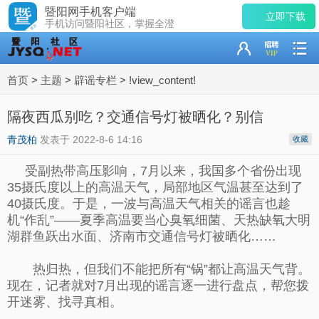
暨阳网手机客户端
立即下载
手机访问暨阳社区，掌握全澄
首页
>
主题
>
辟谣专栏
>
!view_content!
隔夜西瓜别吃？交通信号灯被晒化？别信
青茂柏
发表于 2022-8-6 14:16
收藏
受副热带高压影响，7月以来，我国多个省份出现
35摄氏度以上的高温天气，局部地区气温甚至达到了
40摄氏度。于是，一波与高温天气相关的谣言也趁
机“作乱”——夏季高温要当心臭氧细菌、天热缺氧大明
湖群鱼跃出水面、济南市交通信号灯被晒化……
热归热，但我们不能把所有“锅”都让高温天气背。
现在，记者就对7月出现的谣言逐一进行盘点，帮您拨
开迷雾、找寻真相。