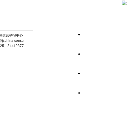
害信息举报中心
schina.com.cn
5）84412377