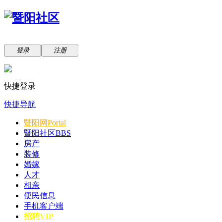
登录
注册
快捷登录
快捷导航
暨阳网
Portal
暨阳社区
BBS
房产
装修
婚嫁
人才
相亲
便民信息
手机客户端
招聘VIP