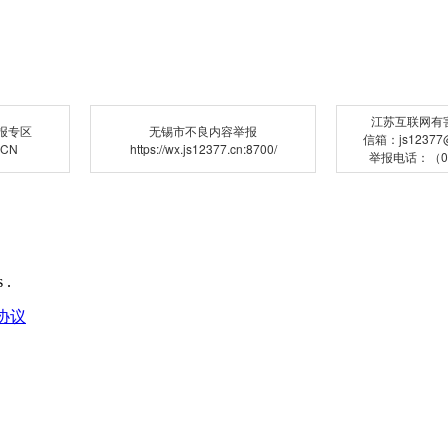
江苏互联网有
报专区
无锡市不良内容举报
信箱：js12377@j
.CN
https://wx.js12377.cn:8700/
举报电话：（02
 .
协议