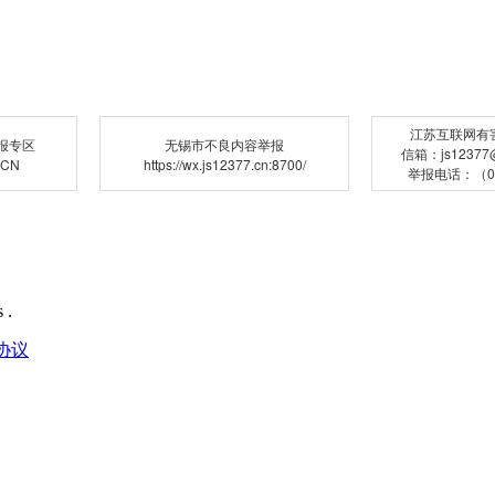
江苏互联网有
报专区
无锡市不良内容举报
信箱：js12377@j
.CN
https://wx.js12377.cn:8700/
举报电话：（02
 .
协议