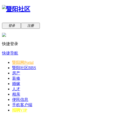
登录
注册
快捷登录
快捷导航
暨阳网
Portal
暨阳社区
BBS
房产
装修
婚嫁
人才
相亲
便民信息
手机客户端
招聘VIP