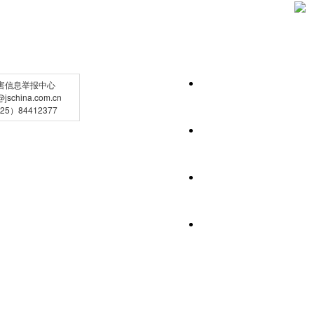
害信息举报中心
schina.com.cn
5）84412377