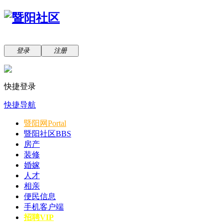
登录
注册
快捷登录
快捷导航
暨阳网
Portal
暨阳社区
BBS
房产
装修
婚嫁
人才
相亲
便民信息
手机客户端
招聘VIP