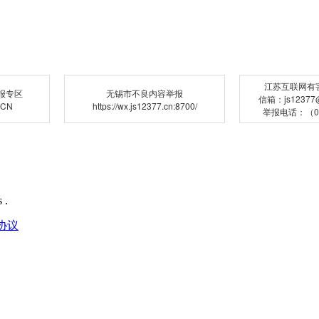
江苏互联网有
报专区
无锡市不良内容举报
信箱：js12377@j
.CN
https://wx.js12377.cn:8700/
举报电话：（02
 .
协议