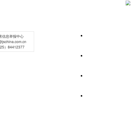
害信息举报中心
schina.com.cn
5）84412377