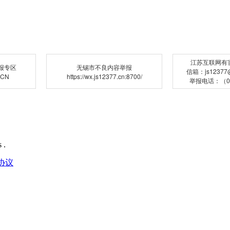
江苏互联网有
报专区
无锡市不良内容举报
信箱：js12377@j
.CN
https://wx.js12377.cn:8700/
举报电话：（02
 .
协议