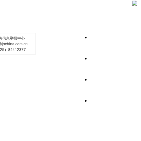
害信息举报中心
schina.com.cn
5）84412377