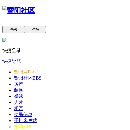
登录
注册
快捷登录
快捷导航
暨阳网
Portal
暨阳社区
BBS
房产
装修
婚嫁
人才
相亲
便民信息
手机客户端
招聘VIP