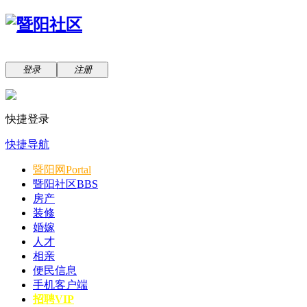
登录
注册
快捷登录
快捷导航
暨阳网
Portal
暨阳社区
BBS
房产
装修
婚嫁
人才
相亲
便民信息
手机客户端
招聘VIP