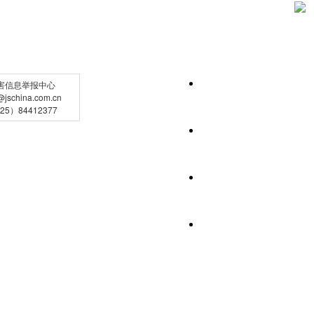
害信息举报中心
schina.com.cn
5）84412377