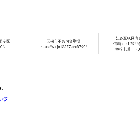
江苏互联网有
报专区
无锡市不良内容举报
信箱：js12377@j
.CN
https://wx.js12377.cn:8700/
举报电话：（02
 .
协议