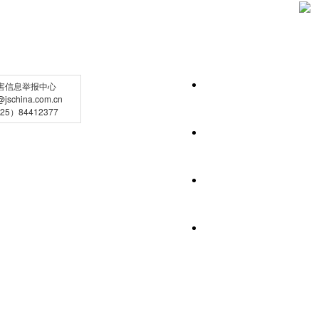
害信息举报中心
schina.com.cn
5）84412377