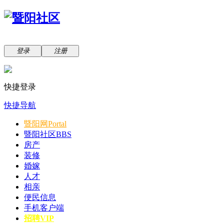
登录
注册
快捷登录
快捷导航
暨阳网
Portal
暨阳社区
BBS
房产
装修
婚嫁
人才
相亲
便民信息
手机客户端
招聘VIP