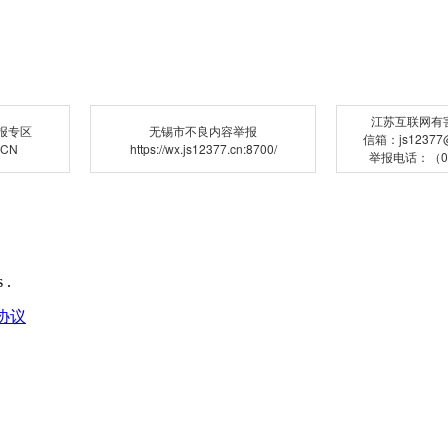
江苏互联网有
报专区
无锡市不良内容举报
信箱：js12377@j
.CN
https://wx.js12377.cn:8700/
举报电话：（02
 .
协议