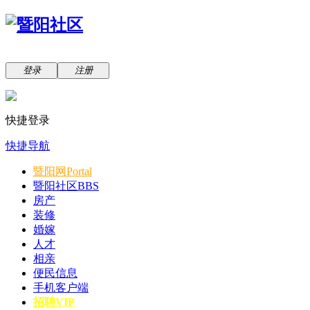
登录
注册
快捷登录
快捷导航
暨阳网
Portal
暨阳社区
BBS
房产
装修
婚嫁
人才
相亲
便民信息
手机客户端
招聘VIP