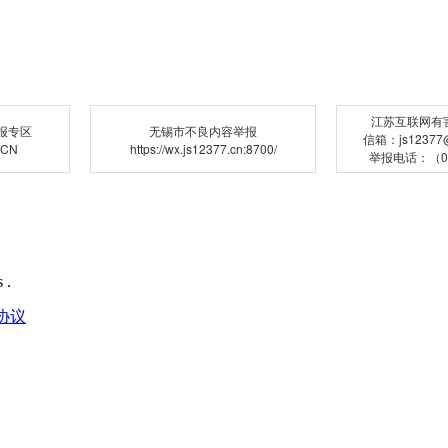
江苏互联网有
报专区
无锡市不良内容举报
信箱：js12377@j
.CN
https://wx.js12377.cn:8700/
举报电话：（02
 .
协议