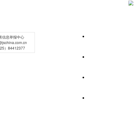
害信息举报中心
schina.com.cn
5）84412377