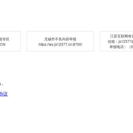
江苏互联网有
报专区
无锡市不良内容举报
信箱：js12377@j
.CN
https://wx.js12377.cn:8700/
举报电话：（02
 .
协议