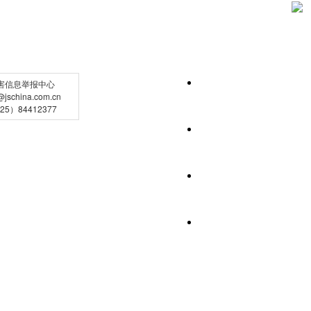
害信息举报中心
schina.com.cn
5）84412377