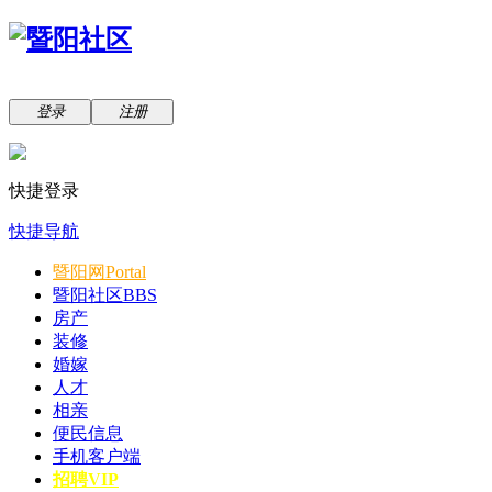
登录
注册
快捷登录
快捷导航
暨阳网
Portal
暨阳社区
BBS
房产
装修
婚嫁
人才
相亲
便民信息
手机客户端
招聘VIP