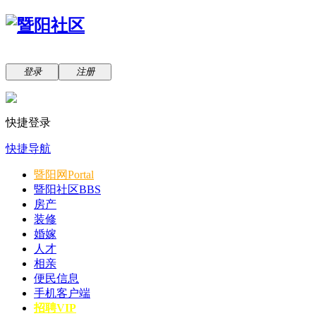
登录
注册
快捷登录
快捷导航
暨阳网
Portal
暨阳社区
BBS
房产
装修
婚嫁
人才
相亲
便民信息
手机客户端
招聘VIP