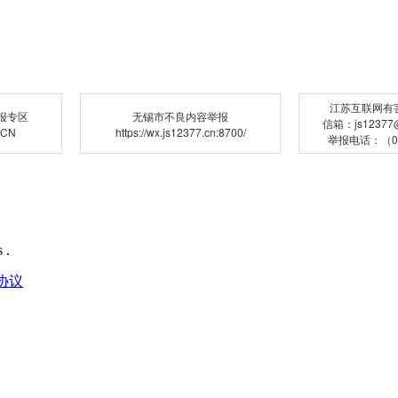
江苏互联网有
报专区
无锡市不良内容举报
信箱：js12377@j
.CN
https://wx.js12377.cn:8700/
举报电话：（02
 .
协议