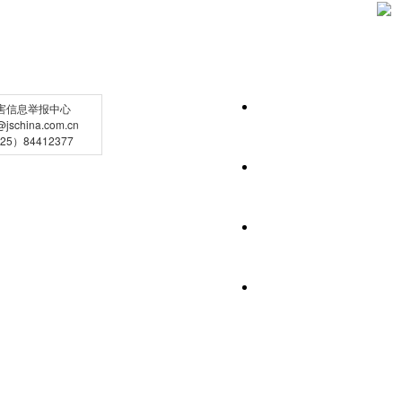
害信息举报中心
schina.com.cn
5）84412377