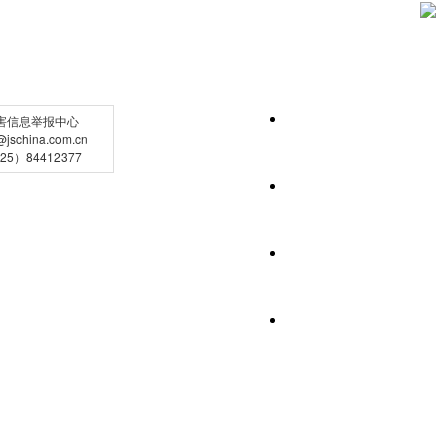
害信息举报中心
schina.com.cn
5）84412377