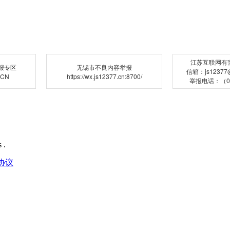
江苏互联网有
报专区
无锡市不良内容举报
信箱：js12377@j
.CN
https://wx.js12377.cn:8700/
举报电话：（02
 .
协议