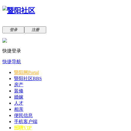
登录
注册
快捷登录
快捷导航
暨阳网
Portal
暨阳社区
BBS
房产
装修
婚嫁
人才
相亲
便民信息
手机客户端
招聘VIP