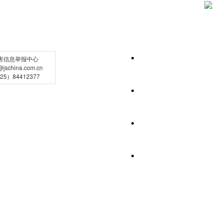
害信息举报中心
schina.com.cn
5）84412377