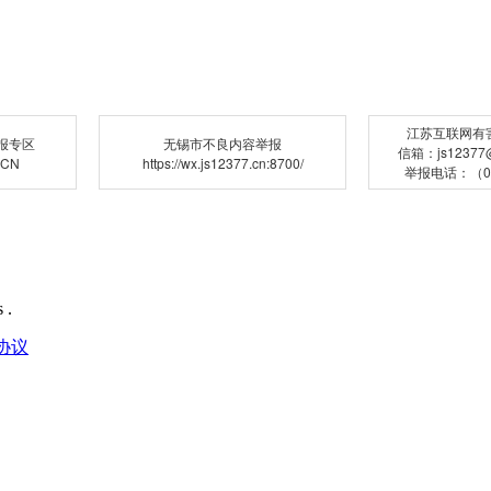
江苏互联网有
报专区
无锡市不良内容举报
信箱：js12377@j
.CN
https://wx.js12377.cn:8700/
举报电话：（02
 .
协议