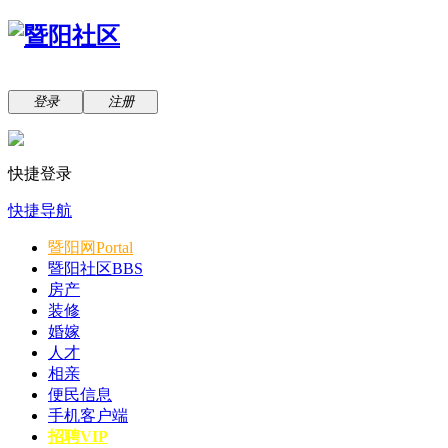
登录
注册
快捷登录
快捷导航
暨阳网
Portal
暨阳社区
BBS
房产
装修
婚嫁
人才
相亲
便民信息
手机客户端
招聘VIP