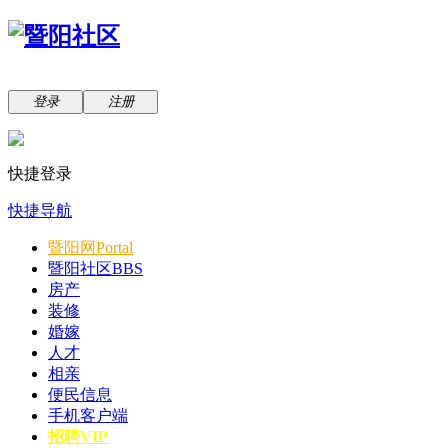
登录
注册
快捷登录
快捷导航
暨阳网
Portal
暨阳社区
BBS
房产
装修
婚嫁
人才
相亲
便民信息
手机客户端
招聘VIP