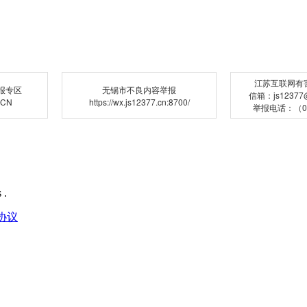
江苏互联网有
报专区
无锡市不良内容举报
信箱：js12377@j
.CN
https://wx.js12377.cn:8700/
举报电话：（02
 .
协议