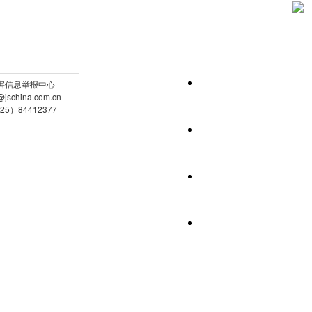
害信息举报中心
schina.com.cn
5）84412377