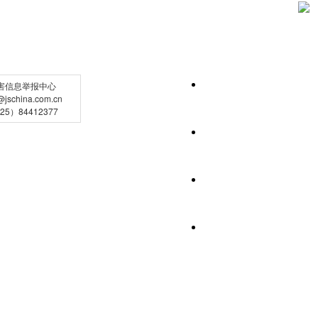
害信息举报中心
schina.com.cn
5）84412377