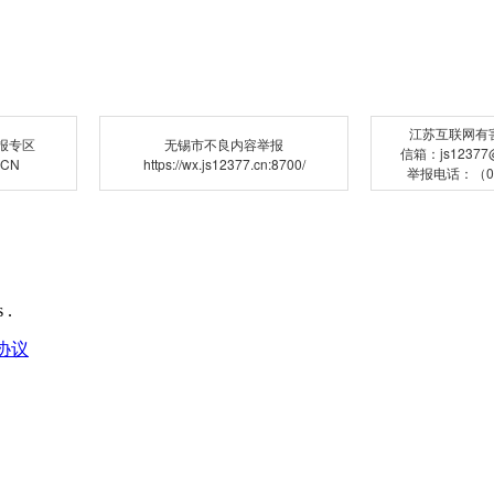
江苏互联网有
报专区
无锡市不良内容举报
信箱：js12377@j
.CN
https://wx.js12377.cn:8700/
举报电话：（02
 .
协议