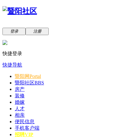
登录
注册
快捷登录
快捷导航
暨阳网
Portal
暨阳社区
BBS
房产
装修
婚嫁
人才
相亲
便民信息
手机客户端
招聘VIP