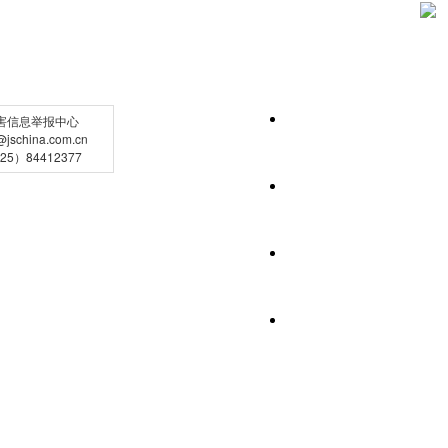
害信息举报中心
schina.com.cn
5）84412377