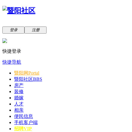
登录
注册
快捷登录
快捷导航
暨阳网
Portal
暨阳社区
BBS
房产
装修
婚嫁
人才
相亲
便民信息
手机客户端
招聘VIP