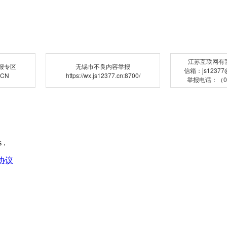
江苏互联网有
报专区
无锡市不良内容举报
信箱：js12377@j
.CN
https://wx.js12377.cn:8700/
举报电话：（02
 .
协议