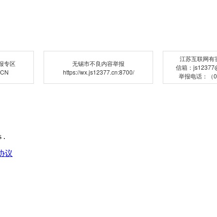
江苏互联网有
报专区
无锡市不良内容举报
信箱：js12377@j
.CN
https://wx.js12377.cn:8700/
举报电话：（02
 .
协议