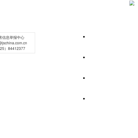
害信息举报中心
schina.com.cn
5）84412377