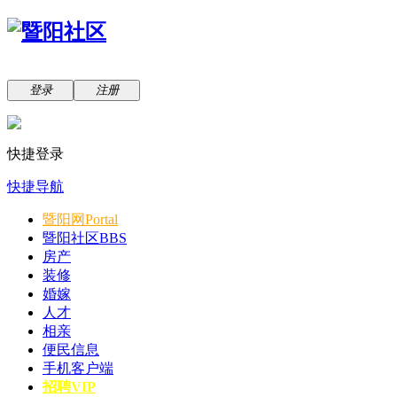
登录
注册
快捷登录
快捷导航
暨阳网
Portal
暨阳社区
BBS
房产
装修
婚嫁
人才
相亲
便民信息
手机客户端
招聘VIP