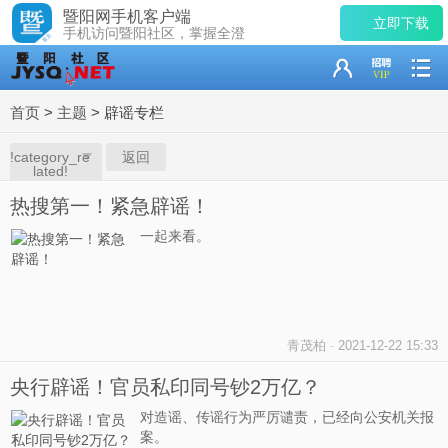
暨阳网手机客户端
立即下载
手机访问暨阳社区，掌握全澄
首页
>
主题
>
辟谣专栏
!category_re
返回
lated!
热搜第一！紧急辟谣！
一起来看。
青茂柏
-
2021-12-22 15:33
央行辟谣！官员私印同号钞2万亿？
对造谣、传谣行为严厉谴责，已经向公安机关报
案。