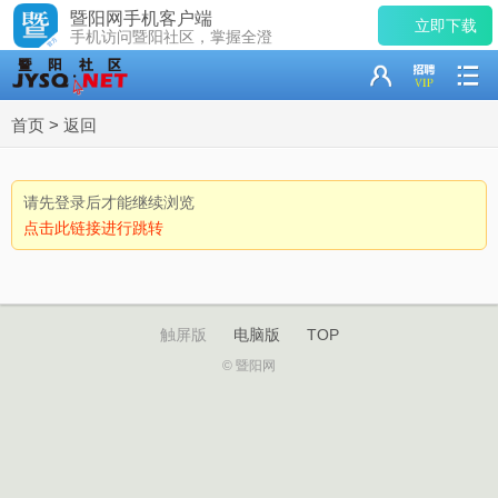
暨阳网手机客户端
立即下载
手机访问暨阳社区，掌握全澄
首页
>
返回
请先登录后才能继续浏览
点击此链接进行跳转
触屏版
电脑版
TOP
© 暨阳网