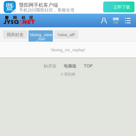
暨阳网手机客户端
立即下载
手机访问暨阳社区，掌握全澄
我和好友
!doing_view
!view_all!
_me!
!doing_no_replay!
触屏版
电脑版
TOP
© 暨阳网