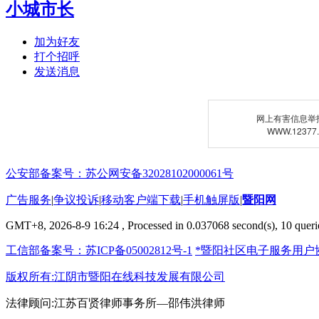
小城市长
加为好友
打个招呼
发送消息
网上有害信息举
WWW.12377
公安部备案号：苏公网安备32028102000061号
广告服务
|
争议投诉
|
移动客户端下载
|
手机触屏版
|
暨阳网
GMT+8, 2026-8-9 16:24
, Processed in 0.037068 second(s), 10 querie
工信部备案号：苏ICP备05002812号-1
*暨阳社区电子服务用户
版权所有:江阴市暨阳在线科技发展有限公司
法律顾问:江苏百贤律师事务所—邵伟洪律师