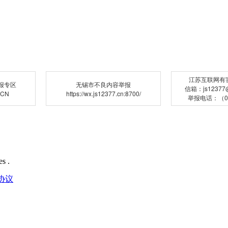
江苏互联网有
报专区
无锡市不良内容举报
信箱：js12377@j
.CN
https://wx.js12377.cn:8700/
举报电话：（02
s .
协议