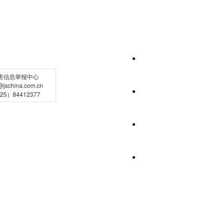
害信息举报中心
schina.com.cn
5）84412377