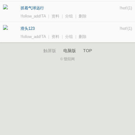
抓着气球远行
!hot!(
1
)
!follow_add!TA
|
资料
|
分组
|
删除
滑头123
!hot!(
1
)
!follow_add!TA
|
资料
|
分组
|
删除
触屏版
电脑版
TOP
© 暨阳网