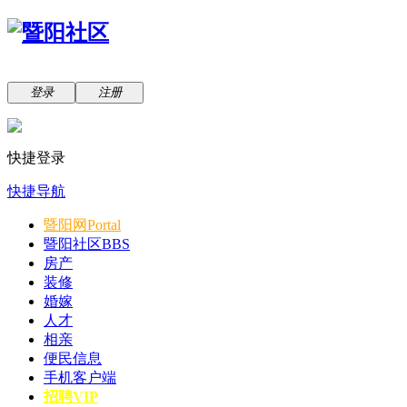
登录
注册
快捷登录
快捷导航
暨阳网
Portal
暨阳社区
BBS
房产
装修
婚嫁
人才
相亲
便民信息
手机客户端
招聘VIP