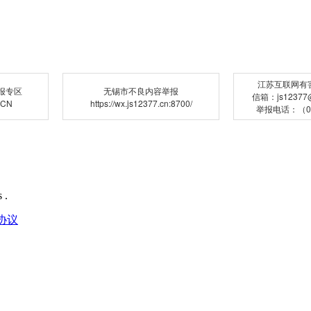
江苏互联网有
报专区
无锡市不良内容举报
信箱：js12377@j
.CN
https://wx.js12377.cn:8700/
举报电话：（02
 .
协议