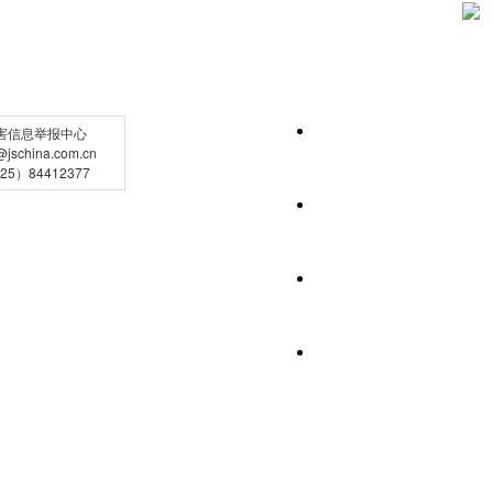
害信息举报中心
schina.com.cn
5）84412377