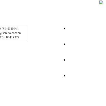
害信息举报中心
schina.com.cn
5）84412377