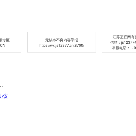
江苏互联网有
报专区
无锡市不良内容举报
信箱：js12377@j
.CN
https://wx.js12377.cn:8700/
举报电话：（02
 .
协议