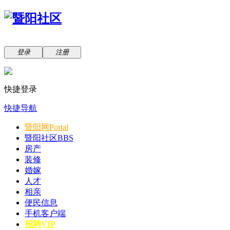
登录
注册
快捷登录
快捷导航
暨阳网
Portal
暨阳社区
BBS
房产
装修
婚嫁
人才
相亲
便民信息
手机客户端
招聘VIP