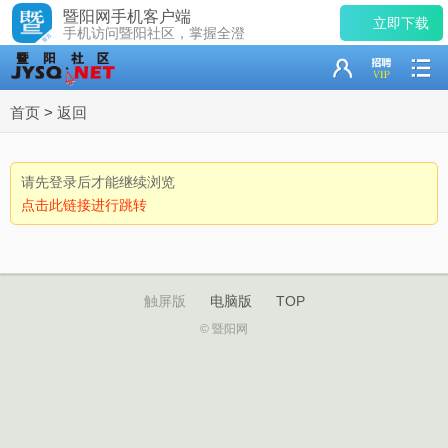
暨阳网手机客户端
立即下载
手机访问暨阳社区，掌握全澄
首页
>
返回
请先登录后才能继续浏览
点击此链接进行跳转
触屏版
电脑版
TOP
© 暨阳网