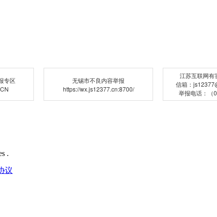
江苏互联网有
报专区
无锡市不良内容举报
信箱：js12377@j
.CN
https://wx.js12377.cn:8700/
举报电话：（02
s .
协议