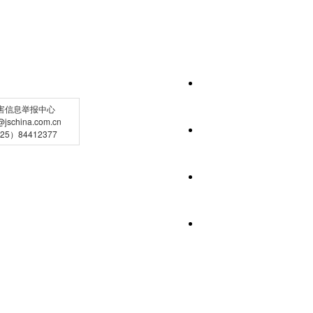
害信息举报中心
schina.com.cn
5）84412377