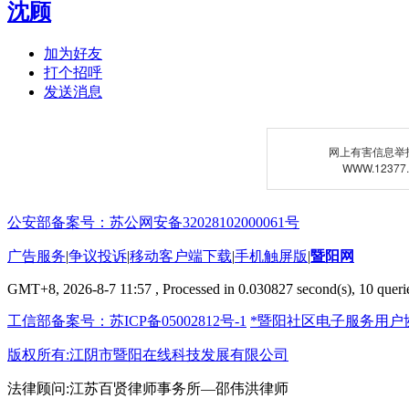
沈顾
加为好友
打个招呼
发送消息
网上有害信息举
WWW.12377
公安部备案号：苏公网安备32028102000061号
广告服务
|
争议投诉
|
移动客户端下载
|
手机触屏版
|
暨阳网
GMT+8, 2026-8-7 11:57
, Processed in 0.030827 second(s), 10 querie
工信部备案号：苏ICP备05002812号-1
*暨阳社区电子服务用户
版权所有:江阴市暨阳在线科技发展有限公司
法律顾问:江苏百贤律师事务所—邵伟洪律师