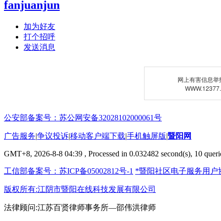
fanjuanjun
加为好友
打个招呼
发送消息
网上有害信息举
WWW.12377
公安部备案号：苏公网安备32028102000061号
广告服务
|
争议投诉
|
移动客户端下载
|
手机触屏版
|
暨阳网
GMT+8, 2026-8-8 04:39
, Processed in 0.032482 second(s), 10 querie
工信部备案号：苏ICP备05002812号-1
*暨阳社区电子服务用户
版权所有:江阴市暨阳在线科技发展有限公司
法律顾问:江苏百贤律师事务所—邵伟洪律师