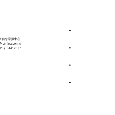
害信息举报中心
schina.com.cn
5）84412377