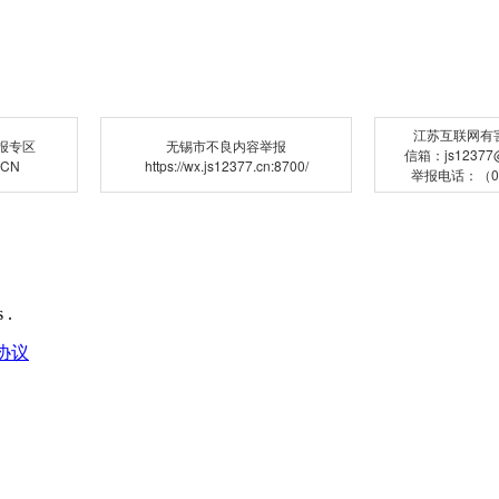
江苏互联网有
报专区
无锡市不良内容举报
信箱：js12377@j
.CN
https://wx.js12377.cn:8700/
举报电话：（02
 .
协议