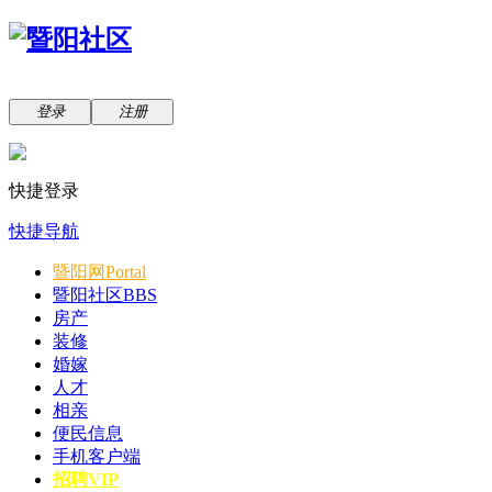
登录
注册
快捷登录
快捷导航
暨阳网
Portal
暨阳社区
BBS
房产
装修
婚嫁
人才
相亲
便民信息
手机客户端
招聘VIP