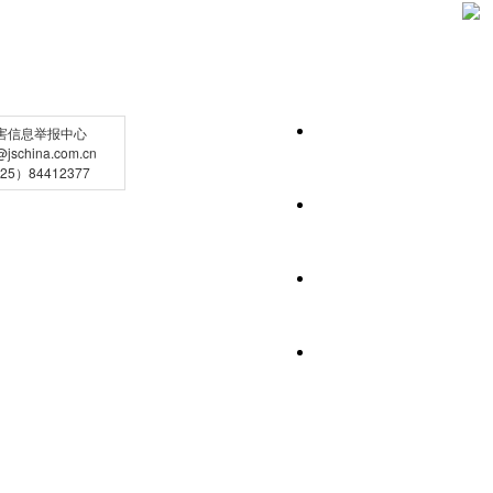
害信息举报中心
schina.com.cn
5）84412377