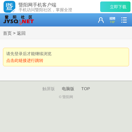
暨阳网手机客户端
立即下载
手机访问暨阳社区，掌握全澄
首页
>
返回
请先登录后才能继续浏览
点击此链接进行跳转
触屏版
电脑版
TOP
© 暨阳网