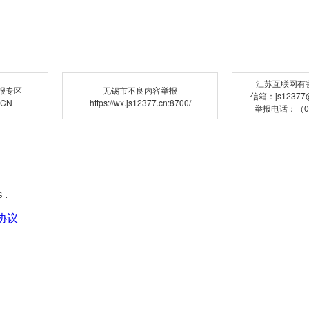
江苏互联网有
报专区
无锡市不良内容举报
信箱：js12377@j
.CN
https://wx.js12377.cn:8700/
举报电话：（02
 .
协议