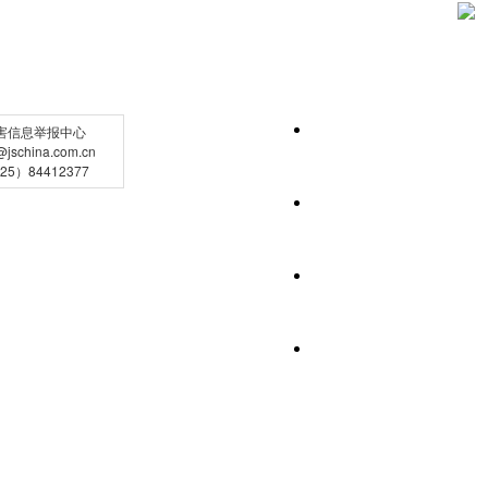
害信息举报中心
schina.com.cn
5）84412377