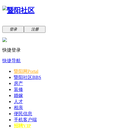
登录
注册
快捷登录
快捷导航
暨阳网
Portal
暨阳社区
BBS
房产
装修
婚嫁
人才
相亲
便民信息
手机客户端
招聘VIP