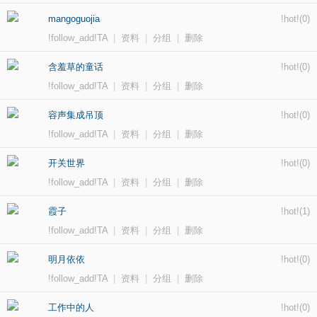
mangoguojia
!hot!(
0
)
!follow_add!TA
|
资料
|
分组
|
删除
含羞草的童话
!hot!(
0
)
!follow_add!TA
|
资料
|
分组
|
删除
容声集成吊顶
!hot!(
0
)
!follow_add!TA
|
资料
|
分组
|
删除
开关世界
!hot!(
0
)
!follow_add!TA
|
资料
|
分组
|
删除
霞子
!hot!(
1
)
!follow_add!TA
|
资料
|
分组
|
删除
明月依依
!hot!(
0
)
!follow_add!TA
|
资料
|
分组
|
删除
工作中的人
!hot!(
0
)