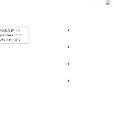
害信息举报中心
schina.com.cn
5）84412377