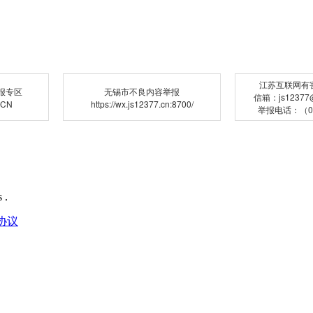
江苏互联网有
报专区
无锡市不良内容举报
信箱：js12377@j
.CN
https://wx.js12377.cn:8700/
举报电话：（02
 .
协议