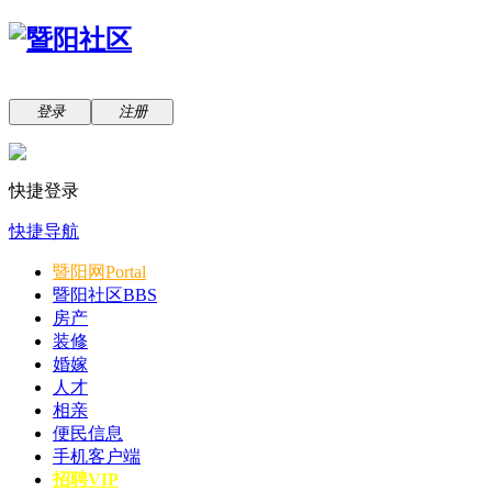
登录
注册
快捷登录
快捷导航
暨阳网
Portal
暨阳社区
BBS
房产
装修
婚嫁
人才
相亲
便民信息
手机客户端
招聘VIP