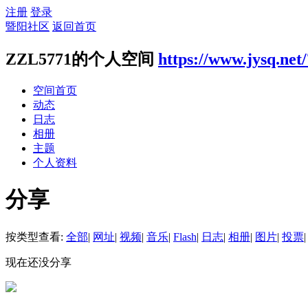
注册
登录
暨阳社区
返回首页
ZZL5771的个人空间
https://www.jysq.net
空间首页
动态
日志
相册
主题
个人资料
分享
按类型查看:
全部
|
网址
|
视频
|
音乐
|
Flash
|
日志
|
相册
|
图片
|
投票
|
现在还没分享