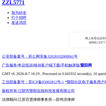
ZZL5771
加为好友
打个招呼
发送消息
网上有害信息举
WWW.12377
公安部备案号：苏公网安备32028102000061号
广告服务
|
争议投诉
|
移动客户端下载
|
手机触屏版
|
暨阳网
GMT+8, 2026-8-7 16:19
, Processed in 0.041932 second(s), 10 querie
工信部备案号：苏ICP备05002812号-1
*暨阳社区电子服务用户
版权所有:江阴市暨阳在线科技发展有限公司
法律顾问:江苏百贤律师事务所—邵伟洪律师