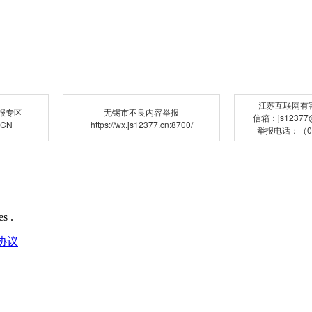
江苏互联网有
报专区
无锡市不良内容举报
信箱：js12377@j
.CN
https://wx.js12377.cn:8700/
举报电话：（02
s .
协议