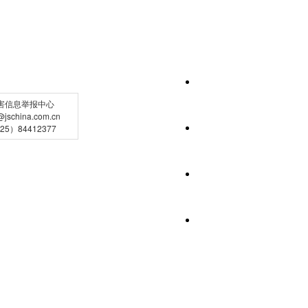
害信息举报中心
schina.com.cn
5）84412377