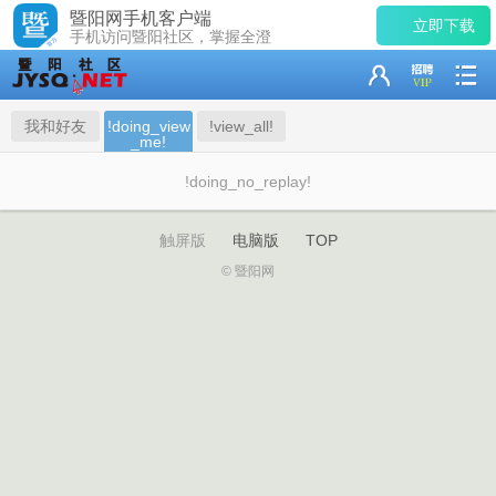
暨阳网手机客户端
立即下载
手机访问暨阳社区，掌握全澄
我和好友
!doing_view
!view_all!
_me!
!doing_no_replay!
触屏版
电脑版
TOP
© 暨阳网