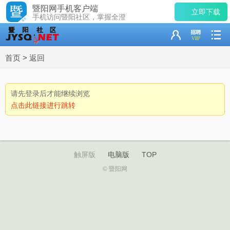
暨阳网手机客户端
立即下载
手机访问暨阳社区，掌握全澄
首页
>
返回
请先登录后才能继续浏览
点击此链接进行跳转
触屏版
电脑版
TOP
© 暨阳网