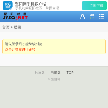
暨阳网手机客户端
立即下载
手机访问暨阳社区，掌握全澄
首页
>
返回
请先登录后才能继续浏览
点击此链接进行跳转
触屏版
电脑版
TOP
© 暨阳网