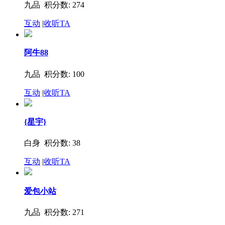
九品 积分数: 274
互动
|
收听TA
阿牛88
九品 积分数: 100
互动
|
收听TA
{星宇}
白身 积分数: 38
互动
|
收听TA
爱包小站
九品 积分数: 271