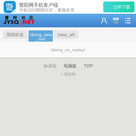
暨阳网手机客户端
立即下载
手机访问暨阳社区，掌握全澄
我和好友
!doing_view
!view_all!
_me!
!doing_no_replay!
触屏版
电脑版
TOP
© 暨阳网