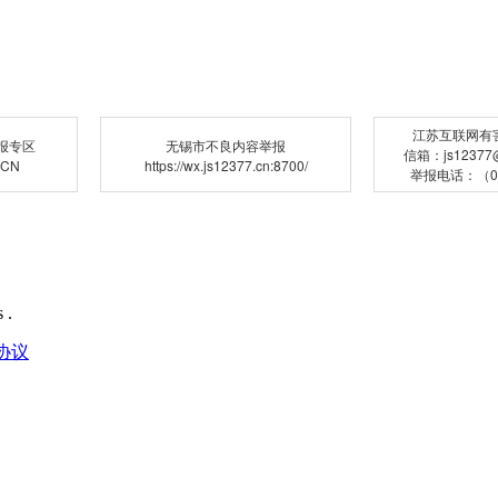
江苏互联网有
报专区
无锡市不良内容举报
信箱：js12377@j
.CN
https://wx.js12377.cn:8700/
举报电话：（02
 .
协议