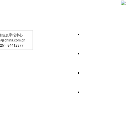
害信息举报中心
schina.com.cn
5）84412377