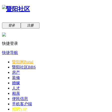
登录
注册
快捷登录
快捷导航
暨阳网
Portal
暨阳社区
BBS
房产
装修
婚嫁
人才
相亲
便民信息
手机客户端
招聘VIP