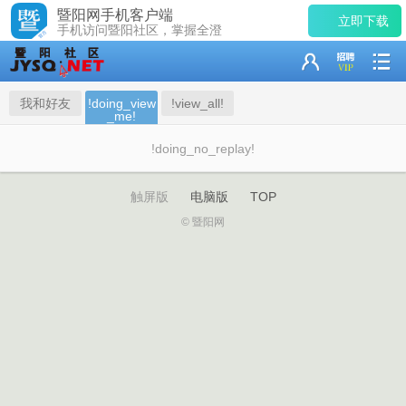
暨阳网手机客户端
立即下载
手机访问暨阳社区，掌握全澄
我和好友
!doing_view
!view_all!
_me!
!doing_no_replay!
触屏版
电脑版
TOP
© 暨阳网