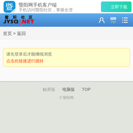
暨阳网手机客户端
立即下载
手机访问暨阳社区，掌握全澄
首页
>
返回
请先登录后才能继续浏览
点击此链接进行跳转
触屏版
电脑版
TOP
© 暨阳网