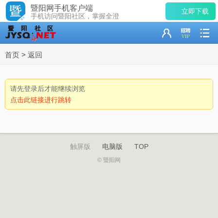
暨阳网手机客户端
立即下载
手机访问暨阳社区，掌握全澄
首页
>
返回
请先登录后才能继续浏览
点击此链接进行跳转
触屏版
电脑版
TOP
© 暨阳网