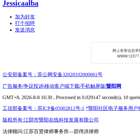
Jessicaalba
加为好友
打个招呼
发送消息
网上有害信息举
WWW.12377
公安部备案号：苏公网安备32028102000061号
广告服务
|
争议投诉
|
移动客户端下载
|
手机触屏版
|
暨阳网
GMT+8, 2026-8-8 16:30
, Processed in 0.029147 second(s), 10 querie
工信部备案号：苏ICP备05002812号-1
*暨阳社区电子服务用户
版权所有:江阴市暨阳在线科技发展有限公司
法律顾问:江苏百贤律师事务所—邵伟洪律师