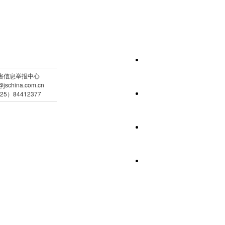
害信息举报中心
schina.com.cn
5）84412377