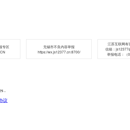
江苏互联网有
报专区
无锡市不良内容举报
信箱：js12377@j
.CN
https://wx.js12377.cn:8700/
举报电话：（02
s .
协议