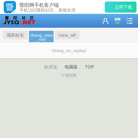
暨阳网手机客户端
立即下载
手机访问暨阳社区，掌握全澄
我和好友
!doing_view
!view_all!
_me!
!doing_no_replay!
触屏版
电脑版
TOP
© 暨阳网