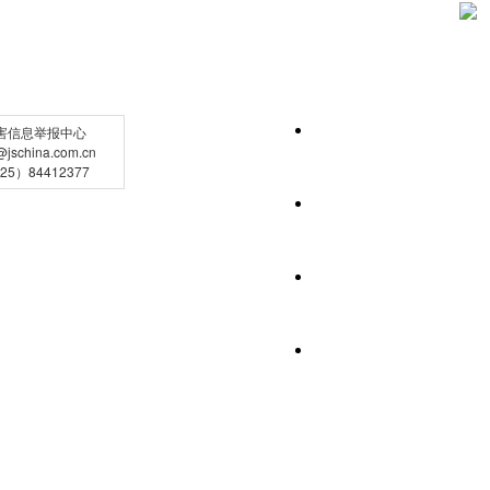
害信息举报中心
schina.com.cn
5）84412377