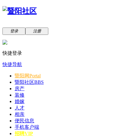
登录
注册
快捷登录
快捷导航
暨阳网
Portal
暨阳社区
BBS
房产
装修
婚嫁
人才
相亲
便民信息
手机客户端
招聘VIP