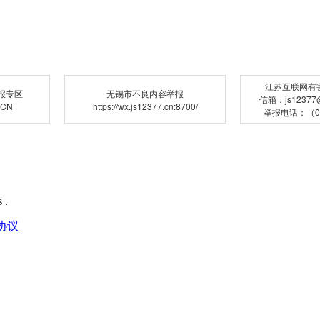
江苏互联网有
报专区
无锡市不良内容举报
信箱：js12377@j
.CN
https://wx.js12377.cn:8700/
举报电话：（02
 .
协议