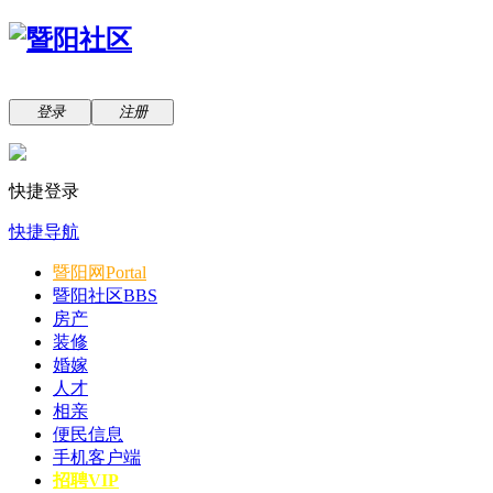
登录
注册
快捷登录
快捷导航
暨阳网
Portal
暨阳社区
BBS
房产
装修
婚嫁
人才
相亲
便民信息
手机客户端
招聘VIP