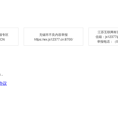
江苏互联网有
报专区
无锡市不良内容举报
信箱：js12377@j
.CN
https://wx.js12377.cn:8700/
举报电话：（02
 .
协议