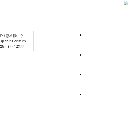
害信息举报中心
schina.com.cn
5）84412377