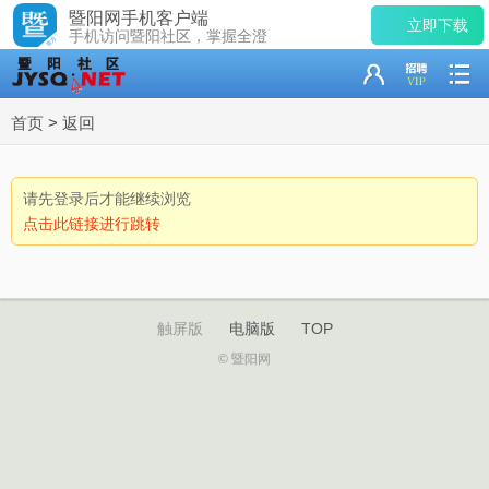
暨阳网手机客户端
立即下载
手机访问暨阳社区，掌握全澄
首页
>
返回
请先登录后才能继续浏览
点击此链接进行跳转
触屏版
电脑版
TOP
© 暨阳网