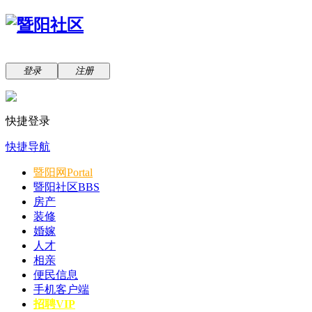
登录
注册
快捷登录
快捷导航
暨阳网
Portal
暨阳社区
BBS
房产
装修
婚嫁
人才
相亲
便民信息
手机客户端
招聘VIP