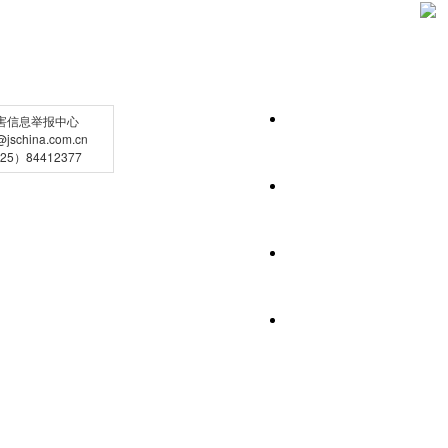
害信息举报中心
schina.com.cn
5）84412377