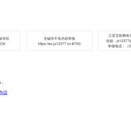
江苏互联网有
报专区
无锡市不良内容举报
信箱：js12377@j
.CN
https://wx.js12377.cn:8700/
举报电话：（02
 .
协议