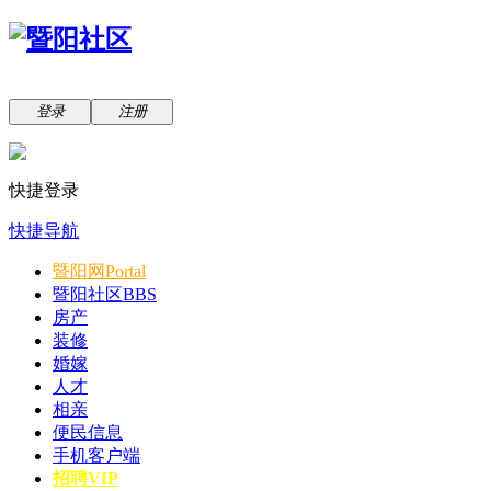
登录
注册
快捷登录
快捷导航
暨阳网
Portal
暨阳社区
BBS
房产
装修
婚嫁
人才
相亲
便民信息
手机客户端
招聘VIP