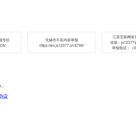
江苏互联网有
报专区
无锡市不良内容举报
信箱：js12377@j
.CN
https://wx.js12377.cn:8700/
举报电话：（02
 .
协议