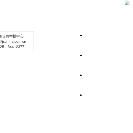
害信息举报中心
schina.com.cn
5）84412377